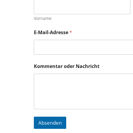
e
r
E
Vorname
-
M
E-Mail-Adresse
*
a
i
l
-
A
d
Kommentar oder Nachricht
r
e
s
s
e
Absenden